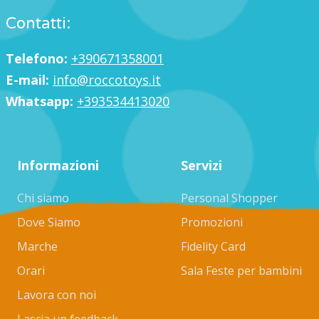
Contatti:
Telefono:
+390671358001
E-mail:
info@roccotoys.it
Whatsapp:
+393534413020
Informazioni
Servizi
Chi siamo
Personal Shopper
Dove Siamo
Promozioni
Marche
Fidelity Card
Orari
Sala Feste per bambini
Lavora con noi