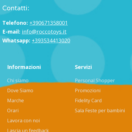
Contatti:
Telefono:
+390671358001
E-mail:
info@roccotoys.it
Whatsapp:
+393534413020
Informazioni
Servizi
Chi siamo
Personal Shopper
Dove Siamo
Promozioni
Marche
Fidelity Card
Orari
Sala Feste per bambini
Lavora con noi
Lascia un feedback