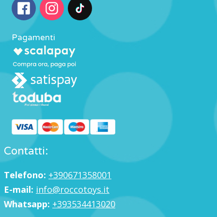
Pagamenti
Contatti:
Telefono:
+390671358001
E-mail:
info@roccotoys.it
Whatsapp:
+393534413020