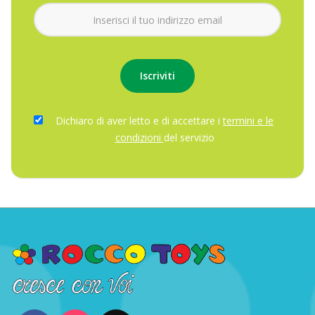
Dichiaro di aver letto e di accettare i
termini e le
condizioni
del servizio