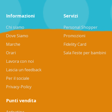
Informazioni
Servizi
Chi siamo
Personal Shopper
Dove Siamo
Promozioni
Marche
Fidelity Card
Orari
Sala Feste per bambini
Lavora con noi
Lascia un feedback
Per il sociale
Privacy-Policy
Punti vendita