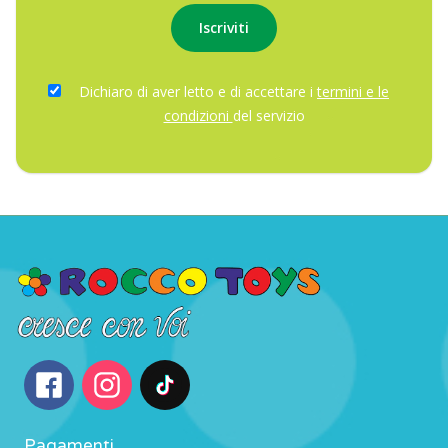
Dichiaro di aver letto e di accettare i
termini e le
condizioni
del servizio
Pagamenti