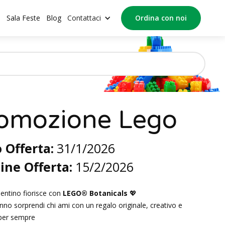
o
Sala Feste
Blog
Contattaci
Ordina con noi
omozione Lego
o Offerta:
31/1/2026
ine Offerta:
15/2/2026
lentino fiorisce con
LEGO® Botanicals
💖
nno sorprendi chi ami con un regalo originale, creativo e
per sempre