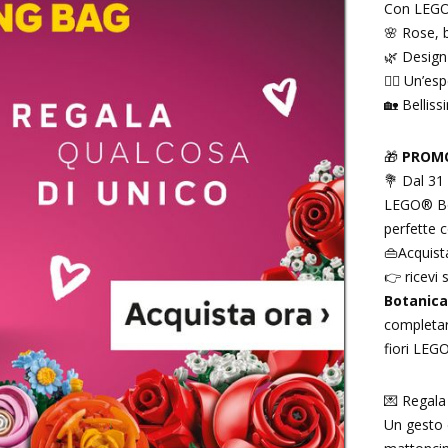
Con LEGO®
🌸 Rose, 
🌿 Design 
🧘‍♀️ Un’e
🏡 Bellis
🎁
PROMO
💐 Dal 31
LEGO® Bot
perfette 
👜Acquist
👉 ricevi 
Botanica
completar
fiori LEG
💌 Regala
Un gesto 