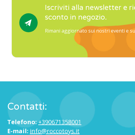
Iscriviti alla newsletter e r
sconto in negozio.
Rimani aggiornato sui nostri eventi e s
Contatti:
Telefono:
+390671358001
E-mail:
info@roccotoys.it