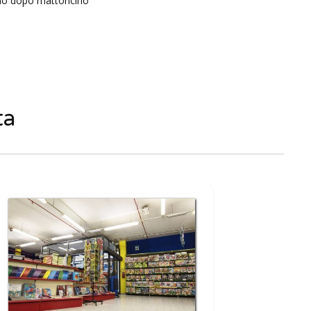
no dopo mattoncino
ta