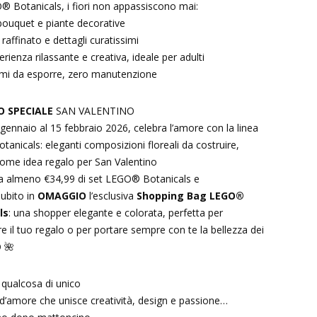
 Botanicals, i fiori non appassiscono mai:
bouquet e piante decorative
raffinato e dettagli curatissimi
sperienza rilassante e creativa, ideale per adulti
simi da esporre, zero manutenzione
 SPECIALE
SAN VALENTINO
 gennaio al 15 febbraio 2026, celebra l’amore con la linea
anicals: eleganti composizioni floreali da costruire,
come idea regalo per San Valentino
a almeno €34,99 di set LEGO® Botanicals e
subito in
OMAGGIO
l’esclusiva
Shopping Bag LEGO®
ls
: una shopper elegante e colorata, perfetta per
e il tuo regalo o per portare sempre con te la bellezza dei
O 🌺
 qualcosa di unico
d’amore che unisce creatività, design e passione…