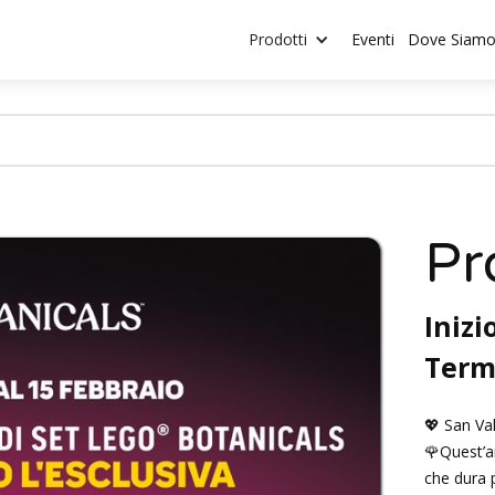
Prodotti
Eventi
Dove Siam
Pr
Inizi
Term
💖 San Va
🌹Quest’a
che dura 