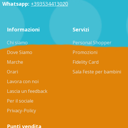
Whatsapp:
+393534413020
Informazioni
Servizi
Chi siamo
Personal Shopper
Dove Siamo
Promozioni
Marche
Fidelity Card
Orari
Sala Feste per bambini
Lavora con noi
Lascia un feedback
Per il sociale
Privacy-Policy
Punti vendita