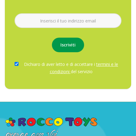
Dichiaro di aver letto e di accettare i
termini e le
condizioni
del servizio