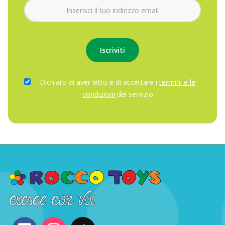
Dichiaro di aver letto e di accettare i
termini e le
condizioni
del servizio