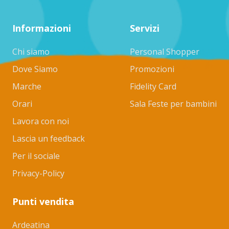
Informazioni
Servizi
Chi siamo
Personal Shopper
Dove Siamo
Promozioni
Marche
Fidelity Card
Orari
Sala Feste per bambini
Lavora con noi
Lascia un feedback
Per il sociale
Privacy-Policy
Punti vendita
Ardeatina