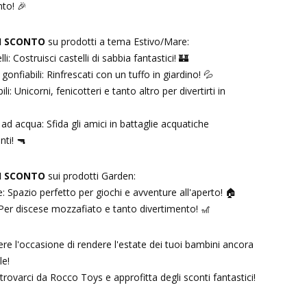
nto! 🎉
I SCONTO
su prodotti a tema Estivo/Mare:
li: Costruisci castelli di sabbia fantastici! 🏰
 gonfiabili: Rinfrescati con un tuffo in giardino! 💦
li: Unicorni, fenicotteri e tanto altro per divertirti in

 ad acqua: Sfida gli amici in battaglie acquatiche
ti! 🔫
I SCONTO
sui prodotti Garden:
: Spazio perfetto per giochi e avventure all'aperto! 🏠
 Per discese mozzafiato e tanto divertimento! 🎢
re l'occasione di rendere l'estate dei tuoi bambini ancora
le!
 trovarci da Rocco Toys e approfitta degli sconti fantastici!