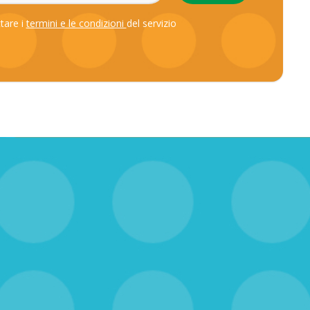
ttare i
termini e le condizioni
del servizio