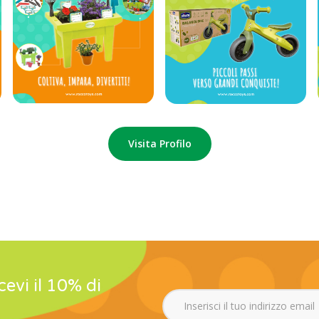
Visita Profilo
icevi il 10% di