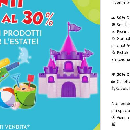
divertime
🌊
30% D
🪣 Secchiel
🏊 Piscine
🦄 Gonfiabi
piscina! 
💦 Pistole
emozionan
🌳
20% D
🏡 Casette
🛝Scivoli:
Non perde
più specia
🌟 Vieni a
🛍️