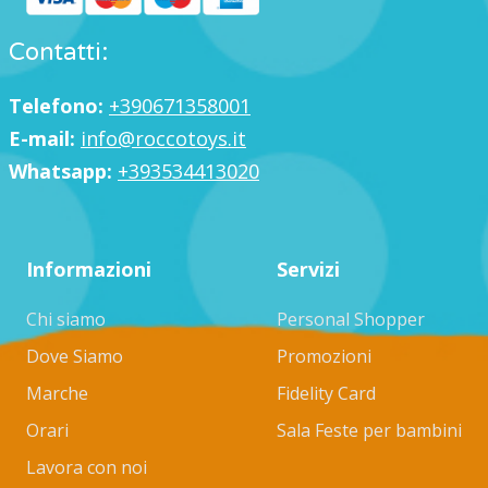
Contatti:
Telefono:
+390671358001
E-mail:
info@roccotoys.it
Whatsapp:
+393534413020
Informazioni
Servizi
Chi siamo
Personal Shopper
Dove Siamo
Promozioni
Marche
Fidelity Card
Orari
Sala Feste per bambini
Lavora con noi