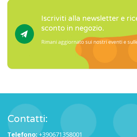
Iscriviti alla newsletter e ric
sconto in negozio.
Rimani aggiornato sui nostri eventi e sul
Contatti:
Telefono:
+390671358001