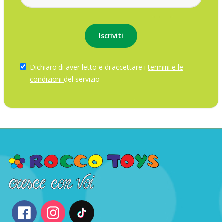
Dichiaro di aver letto e di accettare i
termini e le
condizioni
del servizio