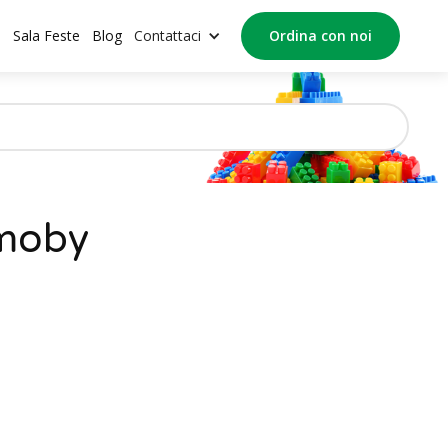
o
Sala Feste
Blog
Contattaci
Ordina con noi
moby