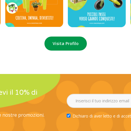
Visita Profilo
evi il 10% di
le nostre promozioni.
Dichiaro di aver letto e di acce