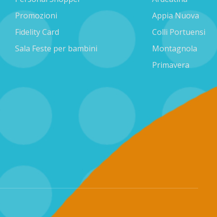
Promozioni
Appia Nuova
Fidelity Card
Colli Portuensi
Sala Feste per bambini
Montagnola
Primavera