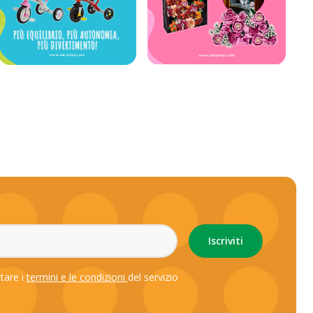
ttare i
termini e le condizioni
del servizio