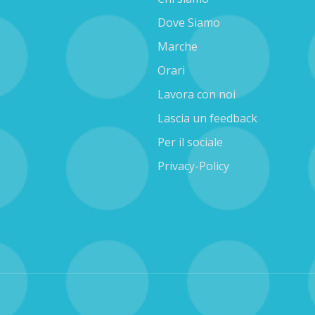
Dove Siamo
Marche
Orari
Lavora con noi
Lascia un feedback
Per il sociale
Privacy-Policy