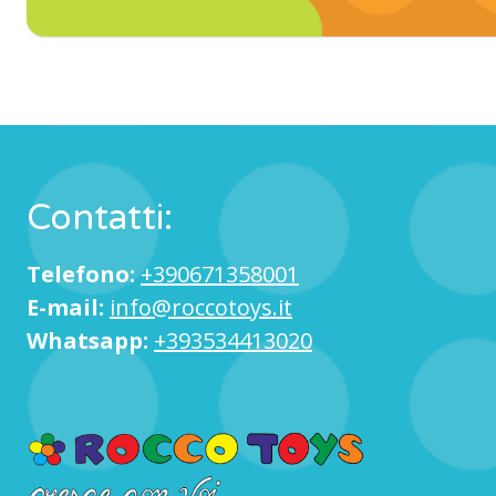
Contatti:
Telefono:
+390671358001
E-mail:
info@roccotoys.it
Whatsapp:
+393534413020