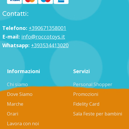
Contatti:
Telefono:
+390671358001
E-mail:
info@roccotoys.it
Whatsapp:
+393534413020
Informazioni
Servizi
Chi siamo
Personal Shopper
Dove Siamo
Promozioni
Marche
Fidelity Card
Orari
Sala Feste per bambini
Lavora con noi