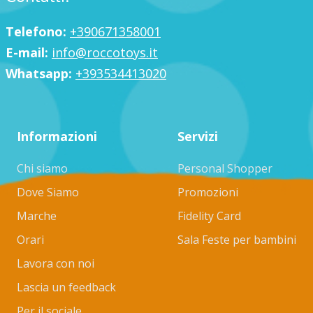
Telefono:
+390671358001
E-mail:
info@roccotoys.it
Whatsapp:
+393534413020
Informazioni
Servizi
Chi siamo
Personal Shopper
Dove Siamo
Promozioni
Marche
Fidelity Card
Orari
Sala Feste per bambini
Lavora con noi
Lascia un feedback
Per il sociale