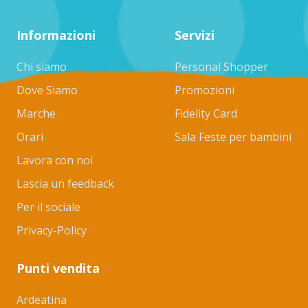
Informazioni
Servizi
Chi siamo
Personal Shopper
Dove Siamo
Promozioni
Marche
Fidelity Card
Orari
Sala Feste per bambini
Lavora con noi
Lascia un feedback
Per il sociale
Privacy-Policy
Punti vendita
Ardeatina