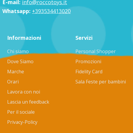
E-mail:
info@roccotoys.it
Whatsapp:
+393534413020
Informazioni
Servizi
Chi siamo
Personal Shopper
Dove Siamo
Promozioni
Marche
Fidelity Card
Orari
Sala Feste per bambini
Lavora con noi
Lascia un feedback
Per il sociale
Privacy-Policy